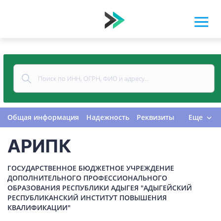
Общая информация
Надежность
Реквизиты
Еще
Контакты
Виды деятельности
АРИПК
Финансовая отчетность
Руководитель
Учредитель
Связи
Госзакупки
Проверки
ГОСУДАРСТВЕННОЕ БЮДЖЕТНОЕ УЧРЕЖДЕНИЕ
Долги
Налоги и сборы
История изменений
ДОПОЛНИТЕЛЬНОГО ПРОФЕССИОНАЛЬНОГО
ОБРАЗОВАНИЯ РЕСПУБЛИКИ АДЫГЕЯ "АДЫГЕЙСКИЙ
РЕСПУБЛИКАНСКИЙ ИНСТИТУТ ПОВЫШЕНИЯ
КВАЛИФИКАЦИИ"