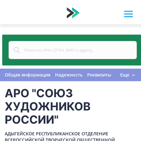
Общая информация
Надежность
Реквизиты
Еще
Контакты
Виды деятельности
АРО "СОЮЗ
Финансовая отчетность
Руководитель
Учредитель
Связи
Госзакупки
Проверки
ХУДОЖНИКОВ
Долги
Налоги и сборы
История изменений
РОССИИ"
АДЫГЕЙСКОЕ РЕСПУБЛИКАНСКОЕ ОТДЕЛЕНИЕ
ВСЕРОССИЙСКОЙ ТВОРЧЕСКОЙ ОБЩЕСТВЕННОЙ