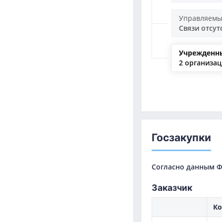
Управляемы
Связи отсут
Учрежденн
2 организа
Госзакупки
Согласно данным Ф
Заказчик
Ко