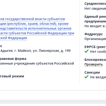
Среднеспис
Нет сведени
Единый реес
ов государственной власти субъектов
предприним
ии (республик, краев, областей), кроме
Не входит в
представительств исполнительных органов
ласти субъектов Российской Федерации при
Федресурс
ской Федерации
Организация
ес
ЕФРСБ (реес
Адыгея, г. Майкоп, ул. Пионерская, д. 199
Нет сооб
равовая форма
Блокировка
азенные учреждения субъектов Российской
Проверить
Санкции
оговый режим
Не входит