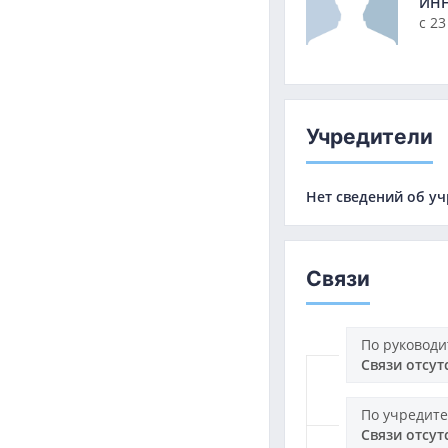
ИН
с 23
Учредители
Нет сведений об у
Связи
По руковод
Связи отсут
По учредит
Связи отсут