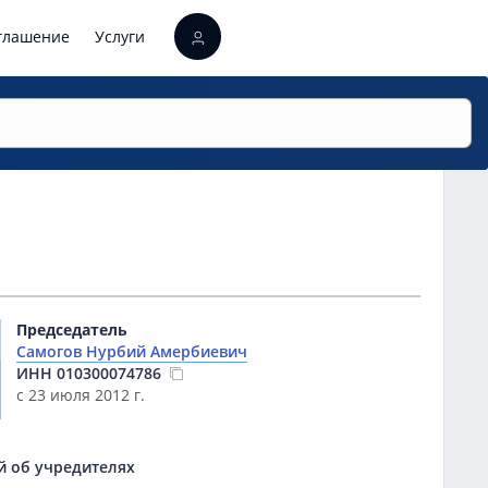
оглашение
Услуги
Председатель
Самогов Нурбий Амербиевич
ИНН
010300074786
с 23 июля 2012 г.
й об учредителях