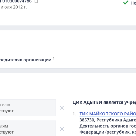
Н
010300074786
Не 
 июля 2012 г.
?
чредителях организации
ЦИК АДЫГЕИ является учре
ителю
ствуют
1.
ТИК МАЙКОПСКОГО РАЙ
385730, Республика Адыгея
Деятельность органов го
елям
Федерации (республик, кр
ствуют