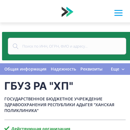
Общая информация
Надежность
Реквизиты
Еще
Контакты
Виды деятельности
ГБУЗ РА "ХП"
Финансовая отчетность
Руководитель
Учредитель
Связи
Госзакупки
Проверки
ГОСУДАРСТВЕННОЕ БЮДЖЕТНОЕ УЧРЕЖДЕНИЕ
Долги
Налоги и сборы
История изменений
ЗДРАВООХРАНЕНИЯ РЕСПУБЛИКИ АДЫГЕЯ "ХАНСКАЯ
ПОЛИКЛИНИКА"
Действующая организация