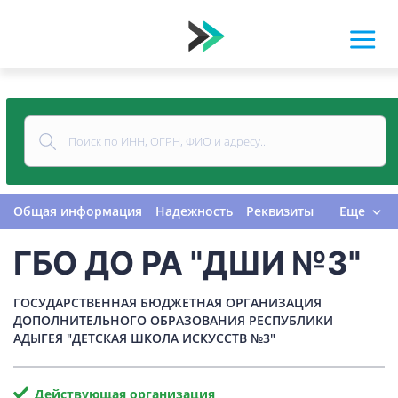
Общая информация
Надежность
Реквизиты
Еще
Контакты
Виды деятельности
ГБО ДО РА "ДШИ №3"
Финансовая отчетность
Руководитель
Учредитель
Связи
Госзакупки
Проверки
ГОСУДАРСТВЕННАЯ БЮДЖЕТНАЯ ОРГАНИЗАЦИЯ
Долги
Налоги и сборы
История изменений
ДОПОЛНИТЕЛЬНОГО ОБРАЗОВАНИЯ РЕСПУБЛИКИ
АДЫГЕЯ "ДЕТСКАЯ ШКОЛА ИСКУССТВ №3"
Действующая организация