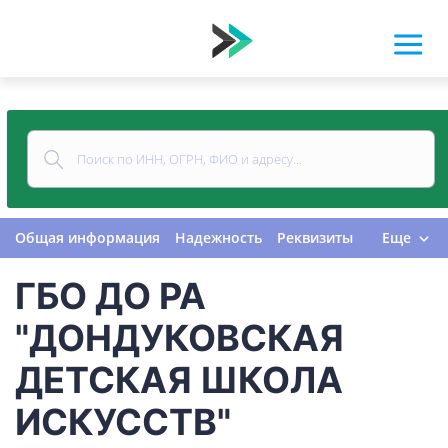
Общая информация
Надежность
Реквизиты
Еще
Контакты
Виды деятельности
ГБО ДО РА
Финансовая отчетность
Руководитель
Учредитель
Связи
Госзакупки
Проверки
"ДОНДУКОВСКАЯ
Долги
Налоги и сборы
История изменений
ДЕТСКАЯ ШКОЛА
ИСКУССТВ"