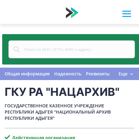
Общая информация
Надежность
Реквизиты
Еще
Контакты
Виды деятельности
ГКУ РА "НАЦАРХИВ"
Финансовая отчетность
Руководитель
Учредитель
Связи
Госзакупки
Проверки
ГОСУДАРСТВЕННОЕ КАЗЕННОЕ УЧРЕЖДЕНИЕ
Долги
Налоги и сборы
История изменений
РЕСПУБЛИКИ АДЫГЕЯ "НАЦИОНАЛЬНЫЙ АРХИВ
РЕСПУБЛИКИ АДЫГЕЯ"
Действующая организация