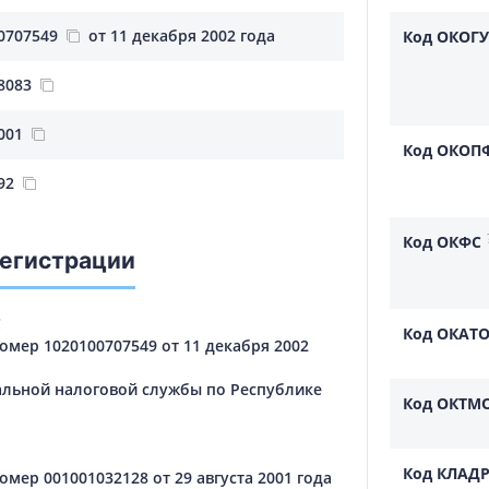
0707549
от 11 декабря 2002 года
Код ОКОГУ
8083
001
Код ОКОП
92
Код ОКФС
регистрации
С
Код ОКАТ
мер 1020100707549 от 11 декабря 2002
льной налоговой службы по Республике
Код ОКТМ
Код КЛАД
мер 001001032128 от 29 августа 2001 года