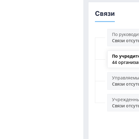
Связи
По руковод
Связи отсут
По учредит
44 организ
Управляемы
Связи отсут
Учрежденны
Связи отсут