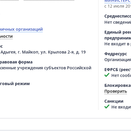
МИНИСТЕРС
с 12 июля 201
а
Среднеспис
Нет сведени
ничных организаций
Единый реес
ьности
предприним
Не входит в
ес
Адыгея, г. Майкоп, ул. Крылова 2-я, д. 19
Федресурс
Организация
равовая форма
азенные учреждения субъектов Российской
ЕФРСБ (реес
Нет сооб
оговый режим
Блокировка
Проверить
Санкции
Не входит