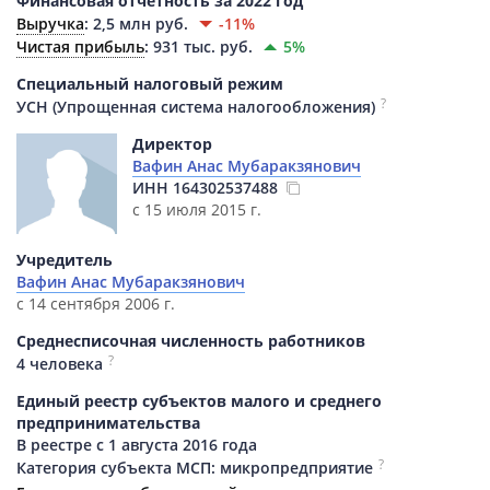
Финансовая отчетность за 2022 год
Выручка
:
2,5 млн руб.
-11%
Чистая прибыль
:
931 тыс. руб.
5%
Специальный налоговый режим
?
УСН (Упрощенная система налогообложения)
Директор
Вафин Анас Мубаракзянович
ИНН
164302537488
с 15 июля 2015 г.
Учредитель
Вафин Анас Мубаракзянович
с 14 сентября 2006 г.
Среднесписочная численность работников
?
4 человека
Единый реестр субъектов малого и среднего
предпринимательства
В реестре с 1 августа 2016 года
?
Категория субъекта МСП: микропредприятие