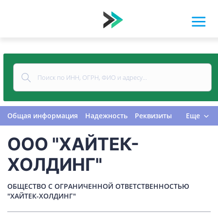
Общая информация
Надежность
Реквизиты
Еще
Контакты
Виды деятельности
ООО "ХАЙТЕК-
Финансовая отчетность
Руководитель
Учредитель
Связи
Госзакупки
Проверки
ХОЛДИНГ"
Долги
Налоги и сборы
История изменений
ОБЩЕСТВО С ОГРАНИЧЕННОЙ ОТВЕТСТВЕННОСТЬЮ
"ХАЙТЕК-ХОЛДИНГ"