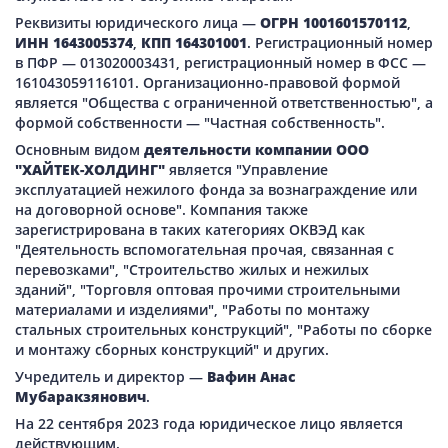
Реквизиты юридического лица —
ОГРН 1001601570112
,
ИНН 1643005374
,
КПП 164301001
. Регистрационный номер
в ПФР — 013020003431, регистрационный номер в ФСС —
161043059116101. Организационно-правовой формой
является "Общества с ограниченной ответственностью", а
формой собственности — "Частная собственность".
Основным видом
деятельности компании ООО
"ХАЙТЕК-ХОЛДИНГ"
является "Управление
эксплуатацией нежилого фонда за вознаграждение или
на договорной основе". Компания также
зарегистрирована в таких категориях ОКВЭД как
"Деятельность вспомогательная прочая, связанная с
перевозками", "Строительство жилых и нежилых
зданий", "Торговля оптовая прочими строительными
материалами и изделиями", "Работы по монтажу
стальных строительных конструкций", "Работы по сборке
и монтажу сборных конструкций" и других.
Учредитель и директор —
Вафин Анас
Мубаракзянович
.
На 22 сентября 2023 года юридическое лицо является
действующим.