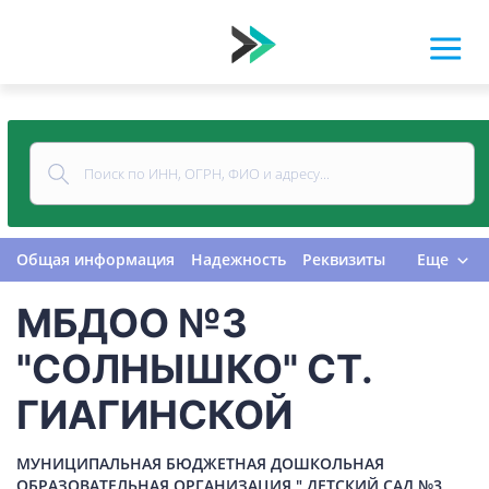
Общая информация
Надежность
Реквизиты
Еще
Контакты
Виды деятельности
МБДОО №3
Финансовая отчетность
Руководитель
Учредитель
Связи
Госзакупки
Проверки
"СОЛНЫШКО" СТ.
Долги
Налоги и сборы
История изменений
ГИАГИНСКОЙ
МУНИЦИПАЛЬНАЯ БЮДЖЕТНАЯ ДОШКОЛЬНАЯ
ОБРАЗОВАТЕЛЬНАЯ ОРГАНИЗАЦИЯ " ДЕТСКИЙ САД №3