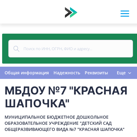
Общая информация
Надежность
Реквизиты
Еще
Контакты
Виды деятельности
МБДОУ №7 "КРАСНАЯ
Финансовая отчетность
Руководитель
Учредитель
Связи
Госзакупки
Проверки
ШАПОЧКА"
Долги
Налоги и сборы
История изменений
МУНИЦИПАЛЬНОЕ БЮДЖЕТНОЕ ДОШКОЛЬНОЕ
ОБРАЗОВАТЕЛЬНОЕ УЧРЕЖДЕНИЕ "ДЕТСКИЙ САД
ОБЩЕРАЗВИВАЮЩЕГО ВИДА №7 "КРАСНАЯ ШАПОЧКА"