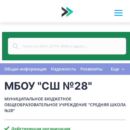
Общая информация
Надежность
Реквизиты
Еще
Контакты
Виды деятельности
МБОУ "СШ №28"
Финансовая отчетность
Руководитель
Учредитель
Связи
Госзакупки
Проверки
МУНИЦИПАЛЬНОЕ БЮДЖЕТНОЕ
Долги
Налоги и сборы
История изменений
ОБЩЕОБРАЗОВАТЕЛЬНОЕ УЧРЕЖДЕНИЕ "СРЕДНЯЯ ШКОЛА
№28"
Действующая организация