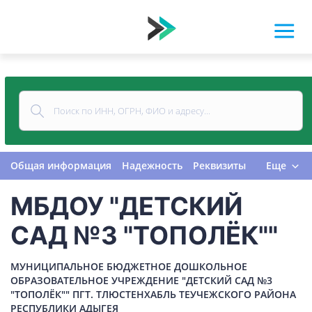
Общая информация
Надежность
Реквизиты
Еще
Контакты
Виды деятельности
МБДОУ "ДЕТСКИЙ
Финансовая отчетность
Руководитель
Учредитель
Связи
Госзакупки
Проверки
САД №3 "ТОПОЛЁК""
Долги
Налоги и сборы
История изменений
МУНИЦИПАЛЬНОЕ БЮДЖЕТНОЕ ДОШКОЛЬНОЕ
ОБРАЗОВАТЕЛЬНОЕ УЧРЕЖДЕНИЕ "ДЕТСКИЙ САД №3
"ТОПОЛЁК"" ПГТ. ТЛЮСТЕНХАБЛЬ ТЕУЧЕЖСКОГО РАЙОНА
РЕСПУБЛИКИ АДЫГЕЯ