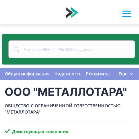
Общая информация
Надежность
Реквизиты
Еще
Контакты
Виды деятельности
ООО "МЕТАЛЛОТАРА"
Финансовая отчетность
Руководитель
Учредитель
Связи
Госзакупки
Проверки
ОБЩЕСТВО С ОГРАНИЧЕННОЙ ОТВЕТСТВЕННОСТЬЮ
Долги
Налоги и сборы
История изменений
"МЕТАЛЛОТАРА"
Действующая компания