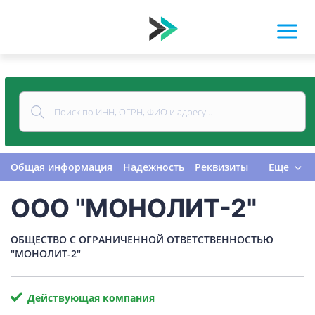
Общая информация
Надежность
Реквизиты
Еще
Контакты
Виды деятельности
ООО "МОНОЛИТ-2"
Финансовая отчетность
Руководитель
Учредитель
Связи
Госзакупки
Проверки
ОБЩЕСТВО С ОГРАНИЧЕННОЙ ОТВЕТСТВЕННОСТЬЮ
Долги
Налоги и сборы
История изменений
"МОНОЛИТ-2"
Действующая компания