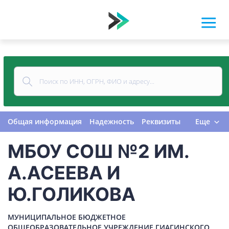
Общая информация
Надежность
Реквизиты
Еще
Контакты
Виды деятельности
МБОУ СОШ №2 ИМ.
Финансовая отчетность
Руководитель
Учредитель
Связи
Госзакупки
Проверки
А.АСЕЕВА И
Долги
Налоги и сборы
История изменений
Ю.ГОЛИКОВА
МУНИЦИПАЛЬНОЕ БЮДЖЕТНОЕ
ОБЩЕОБРАЗОВАТЕЛЬНОЕ УЧРЕЖДЕНИЕ ГИАГИНСКОГО