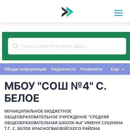
Общая информация
Надежность
Реквизиты
Еще
Контакты
Виды деятельности
МБОУ "СОШ №4" С.
Финансовая отчетность
Руководитель
Учредитель
Связи
Госзакупки
Проверки
БЕЛОЕ
Долги
Налоги и сборы
История изменений
МУНИЦИПАЛЬНОЕ БЮДЖЕТНОЕ
ОБЩЕОБРАЗОВАТЕЛЬНОЕ УЧРЕЖДЕНИЕ "СРЕДНЯЯ
ОБЩЕОБРАЗОВАТЕЛЬНАЯ ШКОЛА №4" ИМЕНИ СУШКИНА
Т.Г. С. БЕЛОЕ КРАСНОГВАРДЕЙСКОГО РАЙОНА