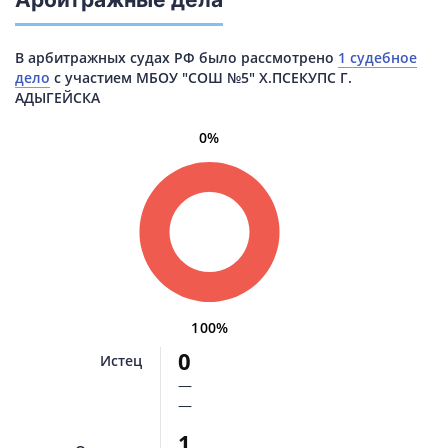
В арбитражных судах РФ было рассмотрено
1 судебное
дело
с участием МБОУ "СОШ №5" Х.ПСЕКУПС Г.
АДЫГЕЙСКА
0%
100%
0
Истец
—
—
1