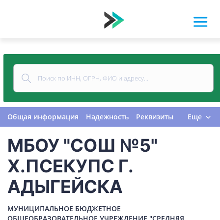
Общая информация
Надежность
Реквизиты
Еще
Контакты
Виды деятельности
МБОУ "СОШ №5"
Финансовая отчетность
Руководитель
Учредитель
Связи
Госзакупки
Проверки
Х.ПСЕКУПС Г.
Долги
Налоги и сборы
История изменений
АДЫГЕЙСКА
МУНИЦИПАЛЬНОЕ БЮДЖЕТНОЕ
ОБЩЕОБРАЗОВАТЕЛЬНОЕ УЧРЕЖДЕНИЕ "СРЕДНЯЯ