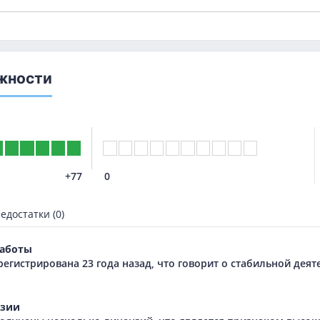
жности
+77
0
едостатки (0)
аботы
регистрирована 23 года назад, что говорит о стабильной дея
зии