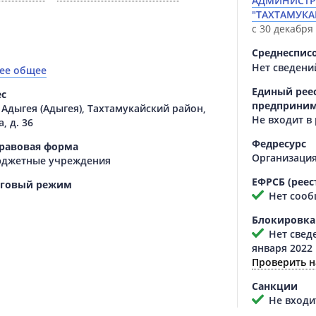
АДМИНИСТР
"ТАХТАМУК
с 30 декабря 
Среднеспис
Нет сведени
ее общее
Единый реес
ес
предприним
 Адыгея (Адыгея), Тахтамукайский район,
Не входит в
, д. 36
Федресурс
равовая форма
Организация
джетные учреждения
ЕФРСБ (реес
оговый режим
Нет сооб
Блокировка
Нет сведе
января 2022
Проверить н
Санкции
Не входит