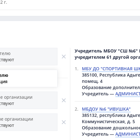
2 г.
Учредитель МБОУ "СШ №6" 
ителю
учредителем 61 другой ор
ствуют
1.
МБУ ДО "СПОРТИВНАЯ Ш
385100, Республика Адыгея
елю
помещ. 4
ация
Образование дополнител
Учредитель —
АДМИНИСТ
е организации
ствуют
2.
МБДОУ №6 "ИВУШКА"
385132, республика Адыге
е организации
Коммунистическая, д. 5
ствуют
Образование дошкольно
Учредитель —
АДМИНИСТ