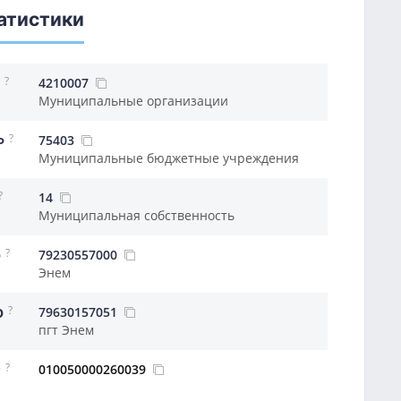
атистики
?
4210007
Муниципальные организации
?
75403
Ф
Муниципальные бюджетные учреждения
?
14
Муниципальная собственность
?
79230557000
О
Энем
?
79630157051
О
пгт Энем
?
010050000260039
Р