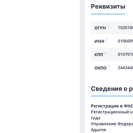
Реквизиты
?
102010
ОГРН
?
010600
ИНН
?
010701
КПП
?
244344
ОКПО
Сведения о 
Регистрация в ФН
Регистрационный но
года
Управление Федера
Адыгея