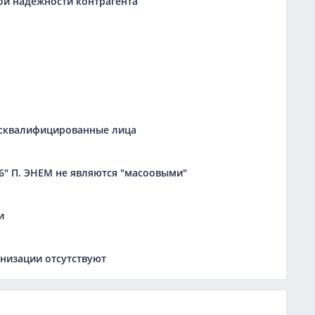
ой надежности контрагента
дисквалифицированные лица
" П. ЭНЕМ не являются "масоовыми"
и
низации отсутствуют