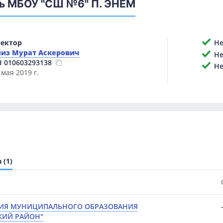
ь МБОУ "СШ №6" П. ЭНЕМ
ектор
Нет
из Мурат Аскерович
Нет
Н
010603293138
Не 
 мая 2019 г.
(1)
ИЯ МУНИЦИПАЛЬНОГО ОБРАЗОВАНИЯ
КИЙ РАЙОН"