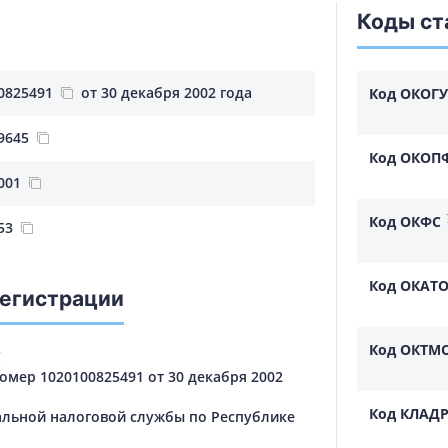
Коды ст
0825491
от 30 декабря 2002 года
Код ОКОГУ
9645
Код ОКОП
001
Код ОКФС
53
Код ОКАТ
регистрации
Код ОКТМ
С
мер 1020100825491 от 30 декабря 2002
Код КЛАД
льной налоговой службы по Республике