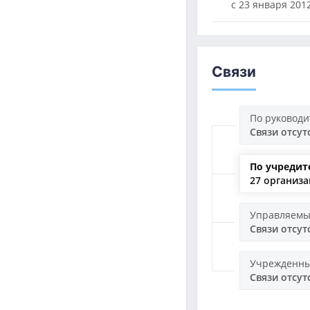
с 23 января 2012
Связи
По руковод
Связи отсут
По учредит
27 организ
Управляемы
Связи отсут
Учрежденны
Связи отсут