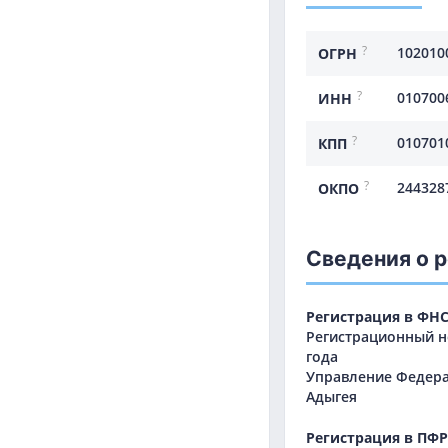
?
102010
ОГРН
?
010700
ИНН
?
010701
КПП
?
244328
ОКПО
Сведения о 
Регистрация в ФН
Регистрационный но
года
Управление Федера
Адыгея
Регистрация в ПФР