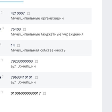
?
4210007
Муниципальные организации
?
75403
Ф
Муниципальные бюджетные учреждения
?
14
Муниципальная собственность
?
79233000003
О
аул Вочепший
?
79633410101
О
аул Вочепший
?
010060000030017
Р