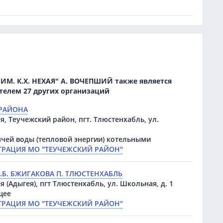
ИМ. К.Х. НЕХАЯ" А. ВОЧЕПШИЙ также является
телем 27 других организаций
 РАЙОНА
я, Теучежский район, пгт. Тлюстенхабль, ул.
ячей воды (тепловой энергии) котельными
РАЦИЯ МО "ТЕУЧЕЖСКИЙ РАЙОН"
Б. БЖИГАКОВА П. ТЛЮСТЕНХАБЛЬ
 (Адыгея), пгт Тлюстенхабль, ул. Школьная, д. 1
щее
РАЦИЯ МО "ТЕУЧЕЖСКИЙ РАЙОН"