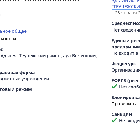
АДМИНИСТР
"ТЕУЧЕЖСКИ
с 23 января 2
а
Среднеспис
Нет сведени
льное общее
льности
Единый реес
предприним
ес
Не входит в
 Адыгея, Теучежский район, аул Вочепший,
Федресурс
Организаци
равовая форма
джетные учреждения
ЕФРСБ (реес
Нет сооб
оговый режим
Блокировка
Проверить
Санкции
Не входит