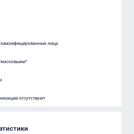
дисквалифицированные лица
 "масоовыми"
и
низации отсутствуют
атистики