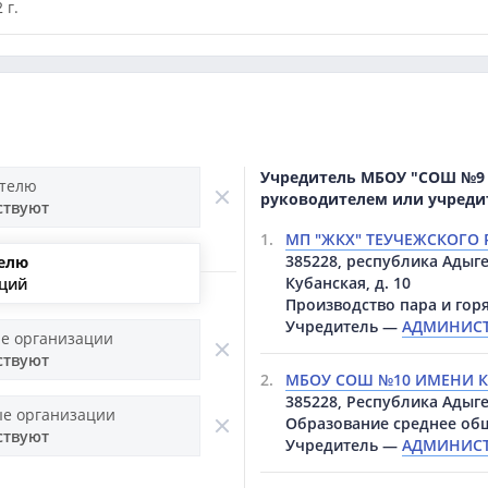
 г.
Учредитель МБОУ "СОШ №9 
ителю
руководителем или учреди
ствуют
1.
МП "ЖКХ" ТЕУЧЕЖСКОГО
385228, республика Адыге
елю
Кубанская, д. 10
аций
Производство пара и гор
Учредитель —
АДМИНИСТ
е организации
ствуют
2.
МБОУ СОШ №10 ИМЕНИ К.
385228, Республика Адыгея
е организации
Образование среднее об
ствуют
Учредитель —
АДМИНИСТ