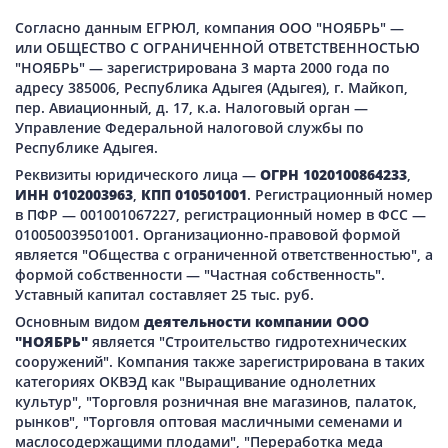
Согласно данным ЕГРЮЛ, компания ООО "НОЯБРЬ" —
или ОБЩЕСТВО С ОГРАНИЧЕННОЙ ОТВЕТСТВЕННОСТЬЮ
"НОЯБРЬ" — зарегистрирована 3 марта 2000 года по
адресу 385006, Республика Адыгея (Адыгея), г. Майкоп,
пер. Авиационный, д. 17, к.а. Налоговый орган —
Управление Федеральной налоговой службы по
Республике Адыгея.
Реквизиты юридического лица —
ОГРН 1020100864233
,
ИНН 0102003963
,
КПП 010501001
. Регистрационный номер
в ПФР — 001001067227, регистрационный номер в ФСС —
010050039501001. Организационно-правовой формой
является "Общества с ограниченной ответственностью", а
формой собственности — "Частная собственность".
Уставный капитал составляет 25 тыс. руб.
Основным видом
деятельности компании ООО
"НОЯБРЬ"
является "Строительство гидротехнических
сооружений". Компания также зарегистрирована в таких
категориях ОКВЭД как "Выращивание однолетних
культур", "Торговля розничная вне магазинов, палаток,
рынков", "Торговля оптовая масличными семенами и
маслосодержащими плодами", "Переработка меда