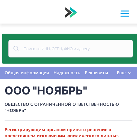
Общая информация
Надежность
Реквизиты
Еще
Контакты
Виды деятельности
ООО "НОЯБРЬ"
Финансовая отчетность
Руководитель
Учредитель
Связи
Госзакупки
Проверки
ОБЩЕСТВО С ОГРАНИЧЕННОЙ ОТВЕТСТВЕННОСТЬЮ
Долги
Налоги и сборы
История изменений
"НОЯБРЬ"
Регистрирующим органом принято решение о
предстоящем исключении юридического лица из