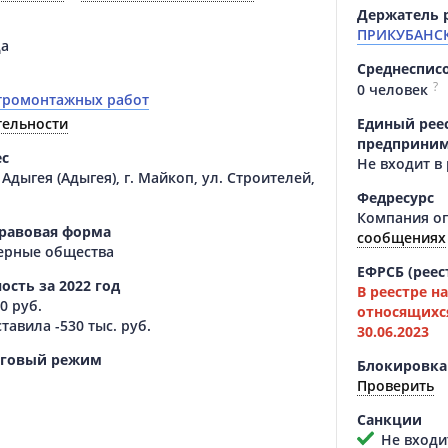
Держатель 
ПРИКУБАНСК
да
Среднеспис
?
0 человек
тромонтажных работ
тельности
Единый реес
предприним
ес
Не входит в
Адыгея (Адыгея), г. Майкоп, ул. Строителей,
Федресурс
Компания о
равовая форма
сообщениях
ерные общества
ЕФРСБ (реес
ость за 2022 год
В реестре н
0 руб.
относящихся
ставила
-530 тыс. руб.
30.06.2023
оговый режим
Блокировка
Проверить
Санкции
Не входит