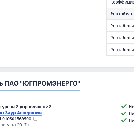
Коэффицие
Рентабель
Рентабель
Рентабель
Рентабель
ль ПАО "ЮГПРОМЭНЕРГО"
курсный управляющий
Нет
в Заур Аскерович
Нет
Н
010501569500
Не 
 августа 2017 г.