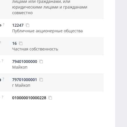
лицами или гражданами, или
юридическими лицами и гражданами
совместно
?
12247
Ф
Публичные акционерные общества
?
16
Частная собственность
?
79401000000
О
Майкоп
?
79701000001
О
г Майкоп
?
010000010000228
Р