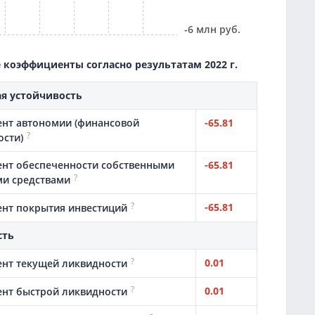
-6 млн руб.
коэффициенты согласно результатам 2022 г.
я устойчивость
нт автономии (финансовой
-65.81
?
ости)
нт обеспеченности собственными
-65.81
?
и средствами
?
-65.81
нт покрытия инвестиций
сть
?
0.01
нт текущей ликвидности
?
0.01
нт быстрой ликвидности