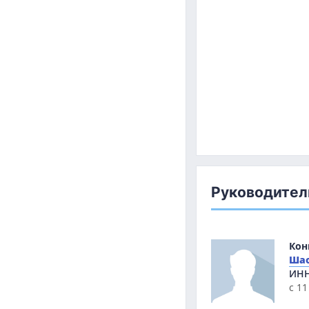
Руководите
Кон
Шао
ИН
с 11