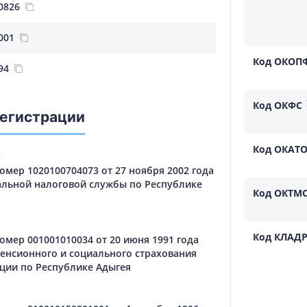
0826
001
Код ОКОП
94
Код ОКФС
регистрации
Код ОКАТ
С
мер 1020100704073 от 27 ноября 2002 года
льной налоговой службы по Республике
Код ОКТМ
Код КЛАД
мер 001001010034 от 20 июня 1991 года
енсионного и социального страхования
ции по Республике Адыгея