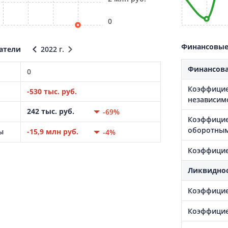
0
Финансовые 
атели
2022 г.
Финансова
0
Коэффицие
-530 тыс. руб.
независим
242 тыс. руб.
-69%
Коэффицие
оборотным
ы
-15,9 млн руб.
-4%
Коэффицие
Ликвидно
Коэффицие
Коэффицие