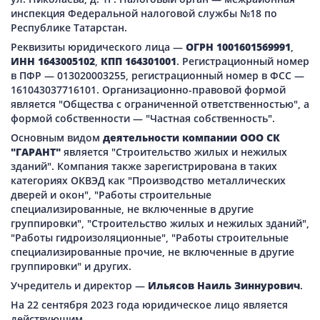
инспекция Федеральной налоговой службы №18 по
Республике Татарстан.
Реквизиты юридического лица —
ОГРН 1001601569991
,
ИНН 1643005102
,
КПП 164301001
. Регистрационный номер
в ПФР — 013020003255, регистрационный номер в ФСС —
161043037716101. Организационно-правовой формой
является "Общества с ограниченной ответственностью", а
формой собственности — "Частная собственность".
Основным видом
деятельности компании ООО СК
"ГАРАНТ"
является "Строительство жилых и нежилых
зданий". Компания также зарегистрирована в таких
категориях ОКВЭД как "Производство металлических
дверей и окон", "Работы строительные
специализированные, не включенные в другие
группировки", "Строительство жилых и нежилых зданий",
"Работы гидроизоляционные", "Работы строительные
специализированные прочие, не включенные в другие
группировки" и других.
Учредитель и директор —
Ильясов Наиль Зиннурович
.
На 22 сентября 2023 года юридическое лицо является
действующим.