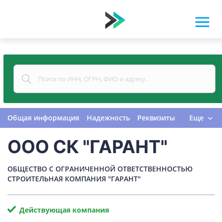
Общая информация
Надежность
Реквизиты
Еще
Контакты
Виды деятельности
ООО СК "ГАРАНТ"
Финансовая отчетность
Руководитель
Учредитель
Связи
Госзакупки
Проверки
ОБЩЕСТВО С ОГРАНИЧЕННОЙ ОТВЕТСТВЕННОСТЬЮ
Долги
Налоги и сборы
История изменений
СТРОИТЕЛЬНАЯ КОМПАНИЯ "ГАРАНТ"
Действующая компания