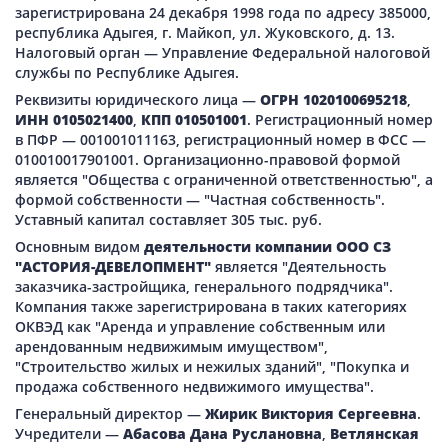
зарегистрирована 24 декабря 1998 года по адресу 385000,
республика Адыгея, г. Майкоп, ул. Жуковского, д. 13.
Налоговый орган — Управление Федеральной налоговой
службы по Республике Адыгея.
Реквизиты юридического лица —
ОГРН 1020100695218
,
ИНН 0105021400
,
КПП 010501001
. Регистрационный номер
в ПФР — 001001011163, регистрационный номер в ФСС —
010010017901001. Организационно-правовой формой
является "Общества с ограниченной ответственностью", а
формой собственности — "Частная собственность".
Уставный капитал составляет 305 тыс. руб.
Основным видом
деятельности компании ООО СЗ
"АСТОРИЯ-ДЕВЕЛОПМЕНТ"
является "Деятельность
заказчика-застройщика, генерального подрядчика".
Компания также зарегистрирована в таких категориях
ОКВЭД как "Аренда и управление собственным или
арендованным недвижимым имуществом",
"Строительство жилых и нежилых зданий", "Покупка и
продажа собственного недвижимого имущества".
Генеральный директор —
Жирик Виктория Сергеевна
.
Учредители —
Абасова Дана Руслановна
,
Ветлянская