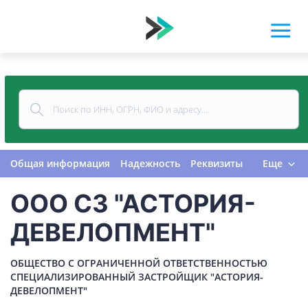
Общая информация
Надежность
Реквизиты
Еще
Контакты
Виды деятельности
ООО СЗ "АСТОРИЯ-
Финансовая отчетность
Руководитель
Учредитель
Связи
Госзакупки
Проверки
ДЕВЕЛОПМЕНТ"
Долги
Налоги и сборы
История изменений
ОБЩЕСТВО С ОГРАНИЧЕННОЙ ОТВЕТСТВЕННОСТЬЮ
СПЕЦИАЛИЗИРОВАННЫЙ ЗАСТРОЙЩИК "АСТОРИЯ-
ДЕВЕЛОПМЕНТ"