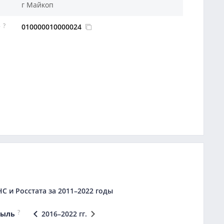
г Майкоп
?
010000010000024
Р
 и Росстата за 2011–2022 годы
?
быль
2016–2022 гг.