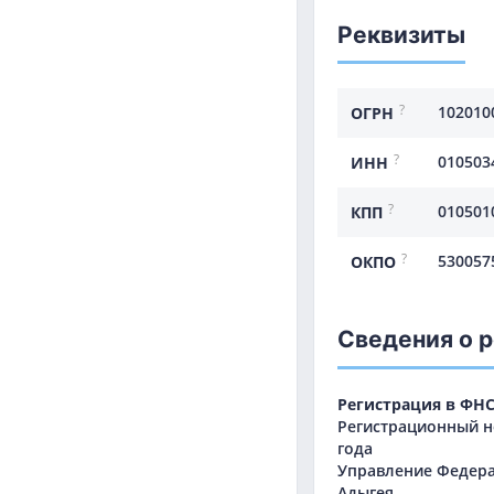
Реквизиты
?
102010
ОГРН
?
010503
ИНН
?
010501
КПП
?
530057
ОКПО
Сведения о 
Регистрация в ФН
Регистрационный но
года
Управление Федера
Адыгея