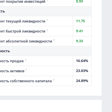
?
0.93
нт покрытия инвестиций
сть
?
11.75
нт текущей ликвидности
?
9.41
нт быстрой ликвидности
?
9.33
нт абсолютной ликвидности
ность
?
16.64%
ность продаж
?
23.03%
ность активов
?
24.89%
ность собственного капитала