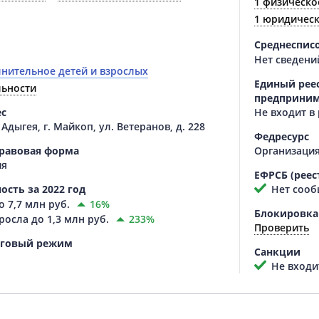
1 физическо
1 юридичес
Среднеспис
Нет сведени
нительное детей и взрослых
Единый реес
льности
предприним
ес
Не входит в
Адыгея, г. Майкоп, ул. Ветеранов, д. 228
Федресурс
равовая форма
Организация
ия
ЕФРСБ (реес
ость за 2022 год
Нет сооб
о
7,7 млн руб.
16%
Блокировка
росла до
1,3 млн руб.
233%
Проверить
оговый режим
Санкции
Не входит