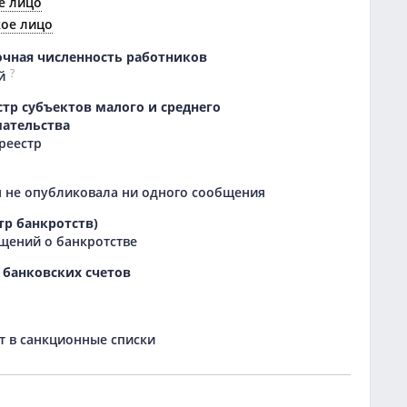
е лицо
кое лицо
очная численность работников
?
й
тр субъектов малого и среднего
ательства
 реестр
 не опубликовала ни одного сообщения
тр банкротств)
щений о банкротстве
 банковских счетов
 в санкционные списки